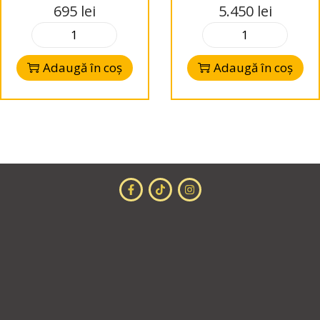
GD upgrade
695
lei
5.450
lei
amplifier
Adaugă în coș
Adaugă în coș