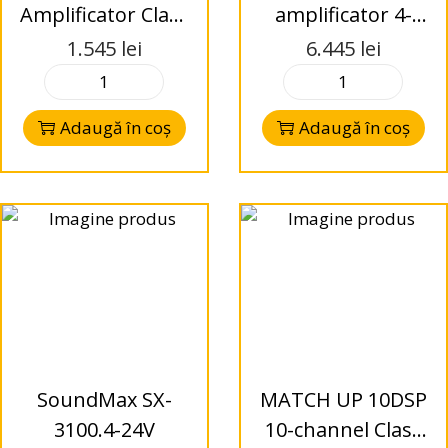
Amplificator Class
amplificator 4-
D
channel High-End
1.545
lei
6.445
lei
High
Adaugă în coș
Adaugă în coș
SoundMax SX-
MATCH UP 10DSP
3100.4-24V
10-channel Class