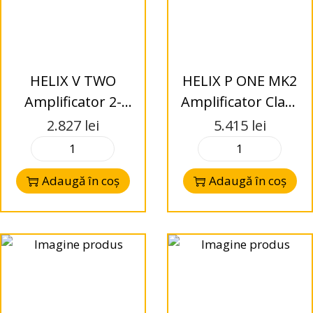
HELIX V TWO
HELIX P ONE MK2
Amplificator 2-
Amplificator Class
channel
D
2.827
lei
5.415
lei
Adaugă în coș
Adaugă în coș