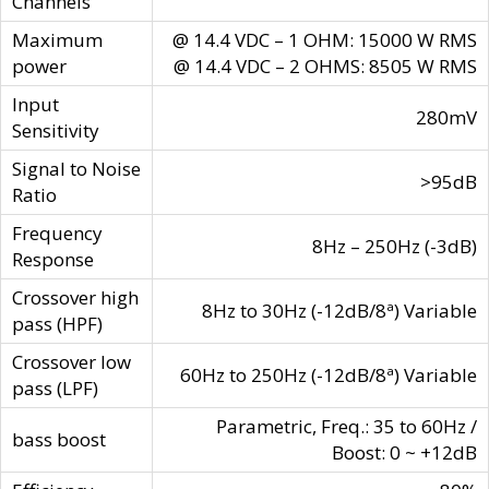
Channels
Maximum
@ 14.4 VDC – 1 OHM: 15000 W RMS
power
@ 14.4 VDC – 2 OHMS: 8505 W RMS
Input
280mV
Sensitivity
Signal to Noise
>95dB
Ratio
Frequency
8Hz – 250Hz (-3dB)
Response
Crossover high
8Hz to 30Hz (-12dB/8ª) Variable
pass (HPF)
Crossover low
60Hz to 250Hz (-12dB/8ª) Variable
pass (LPF)
Parametric, Freq.: 35 to 60Hz /
bass boost
Boost: 0 ~ +12dB