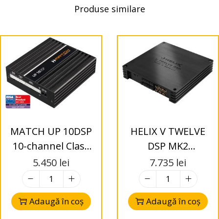
Produse similare
MATCH UP 10DSP
HELIX V TWELVE
10-channel Class
DSP MK2
GD upgrade
Amplificator 12
5.450
lei
7.735
lei
amplifier
canale
Adaugă în coș
Adaugă în coș