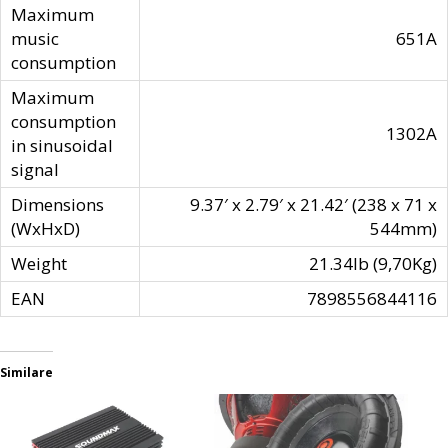
Maximum
music
651A
consumption
Maximum
consumption
1302A
in sinusoidal
signal
Dimensions
9.37′ x 2.79′ x 21.42′ (238 x 71 x
(WxHxD)
544mm)
Weight
21.34lb (9,70Kg)
EAN
7898556844116
Similare