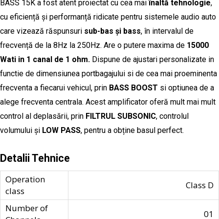
BASS 15K a fost atent proiectat cu cea mai
înaltă tehnologie
,
cu eficiență și performanță ridicate pentru sistemele audio auto
care vizează răspunsuri
sub-bas și bass
, în intervalul de
frecvență de la 8Hz la 250Hz. Are o putere maxima de
15000
Wati in 1 canal de 1 ohm.
Dispune de ajustari personalizate in
functie de dimensiunea portbagajului si de cea mai proeminenta
frecventa a fiecarui vehicul, prin
BASS BOOST
si optiunea de a
alege frecventa centrala. Acest amplificator oferă mult mai mult
control al deplasării, prin
FILTRUL SUBSONIC
, controlul
volumului și
LOW PASS
, pentru a obține basul perfect.
Detalii Tehnice
Operation
Class D
class
Number of
01