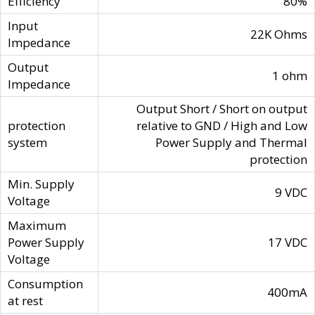
Efficiency
80%
Input
22K Ohms
Impedance
Output
1 ohm
Impedance
Output Short / Short on output
protection
relative to GND / High and Low
system
Power Supply and Thermal
protection
Min. Supply
9 VDC
Voltage
Maximum
Power Supply
17 VDC
Voltage
Consumption
400mA
at rest