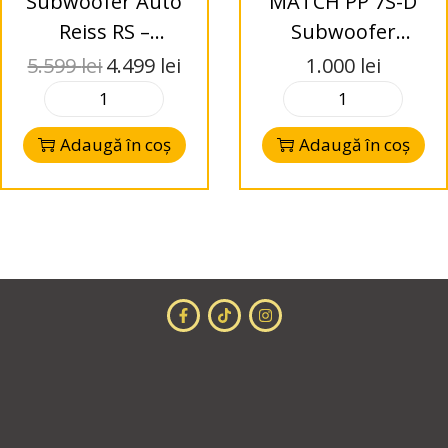
Subwoofer Auto
MATCH PP 7S-D
Reiss RS –
Subwoofer
RANGE12.D1
2×16,5cm in
5.599
lei
4.499
lei
1.000
lei
carcasa rotunda
cu aerisire
Adaugă în coș
Adaugă în coș