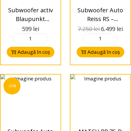
Subwoofer activ
Subwoofer Auto
Blaupunkt
Reiss RS –
GTb8200 A
RANGE18.D1
599
lei
7.250
lei
6.499
lei
Adaugă în coș
Adaugă în coș
-20%