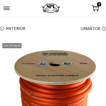
0
ANTERIOR
URMĂTOR
Out Of Stock