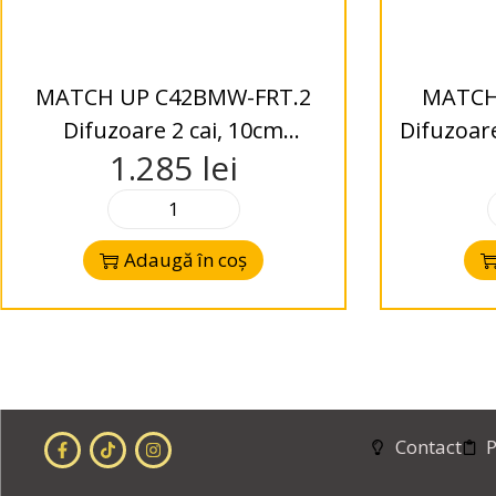
MATCH UP C42BMW-FRT.2
MATCH
Difuzoare 2 cai, 10cm
Difuzoare
1.285
lei
component system
Adaugă în coș
Contact
P