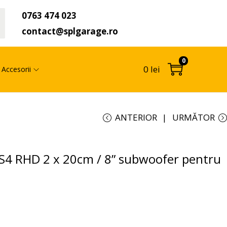
0763 474 023
t
contact@splgarage.ro
0
0
lei
Accesorii
ANTERIOR
URMĂTOR
 RHD 2 x 20cm / 8” subwoofer pentru