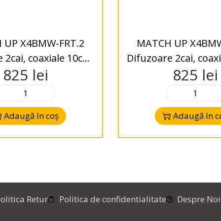
 UP X4BMW-FRT.2
MATCH UP X4BMW
 2cai, coaxiale 10cm,
Difuzoare 2cai, coax
825
lei
825
lei
pentru BMW
pentru BM
Adaugă în coș
Adaugă în c
olitica Retur
Politica de confidentialitate
Despre Noi