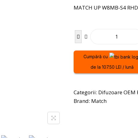
MATCH UP W8MB-S4 RHD 2 
Cumpără cu
de la 107.50 LEI / lună
Categorii:
Difuzoare OEM F
Brand:
Match