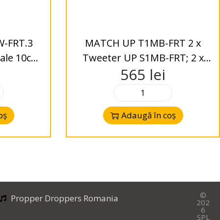
-FRT.3
MATCH UP T1MB-FRT 2 x
iale 10cm,
Tweeter UP S1MB-FRT; 2 x
565
lei
W
Crossover pentru Mercedes
oș
Adaugă în coș
©
Propper Droppers Romania
202
6
SPL