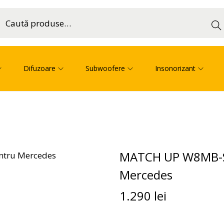
Cau
ă
Difuzoare
Subwoofere
Insonorizant
MATCH UP W8MB-S4
Mercedes
1.290
lei