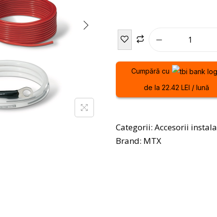
Cumpără cu
de la 22.42 LEI / lună
Categorii:
Accesorii instal
Brand:
MTX