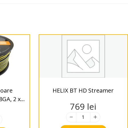
zoare
HELIX BT HD Streamer
GA, 2 x
769
lei
5% OFC