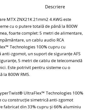
Descriere
ntare MTX ZNX21K 21mm2 4 AWG este
teme cu o putere totală de până la 800W
ea, foarte complet: 5 metri de alimentare,
împământare, un cablu audio RCA
lex™ Technologies 100% cupru cu
ă anti-zgomot, un suport de siguranțe AFS
iguranțe, 5 metri de cablu de telecomandă
mici. Este potrivit pentru sisteme cu o
nă la 800W RMS.
HyperTwist® UltraFlex™ Technologies 100%
 cu construcție simetrică anti-zgomot
re fabricat din 33% cupru și 66% aluminiu