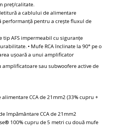
 preț/calitate.
etitură a cablului de alimentare
ă performanță pentru a crește fluxul de
țe tip AFS impermeabil cu siguranțe
rabilitate. • Mufe RCA înclinate la 90° pe o
area ușoară a unui amplificator
amplificatoare sau subwoofere active de
de alimentare CCA de 21mm2 (33% cupru +
lu de împământare CCA de 21mm2
ise® 100% cupru de 5 metri cu două mufe