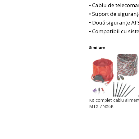
• Cablu de telecoma
• Suport de siguran
• Două siguranțe AFS
• Compatibil cu sis
Similare
Kit complet cablu alime
MTX ZNX6K