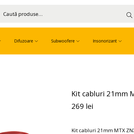
Cau
ă
Difuzoare
Subwoofere
Insonorizant
Kit cabluri 21mm
269
lei
Kit cabluri 21mm MTX Z