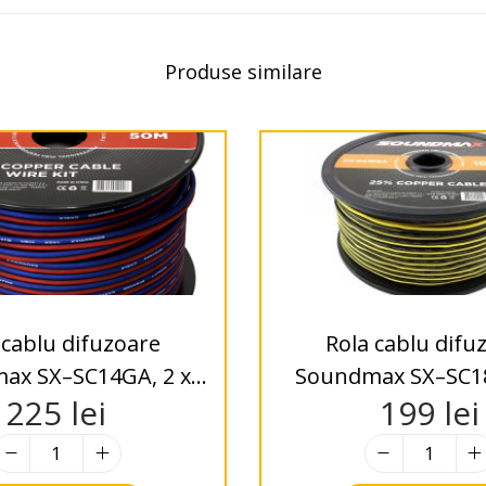
Produse similare
 cablu difuzoare
Rola cablu difu
ax SX–SC14GA, 2 x
Soundmax SX–SC18
225
lei
199
lei
 100m, 25% OFC
1.2mm, 100m, 2