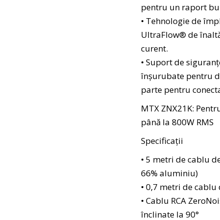
pentru un raport bun
• Tehnologie de împl
UltraFlow® de înalt
curent.
• Suport de siguran
înșurubate pentru du
parte pentru conect
MTX ZNX21K: Pentru 
până la 800W RMS
Specificații
• 5 metri de cablu 
66% aluminiu)
• 0,7 metri de cab
• Cablu RCA ZeroNo
înclinate la 90°