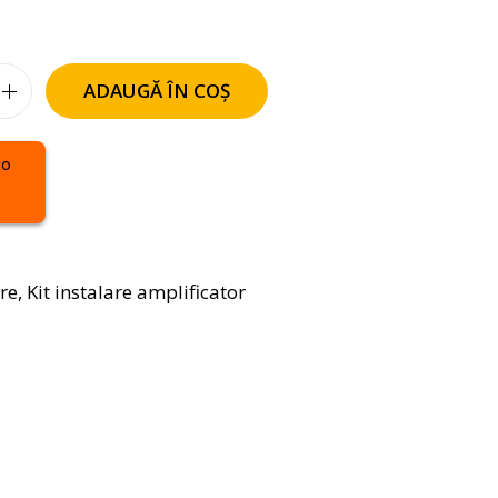
ADAUGĂ ÎN COȘ
are
,
Kit instalare amplificator