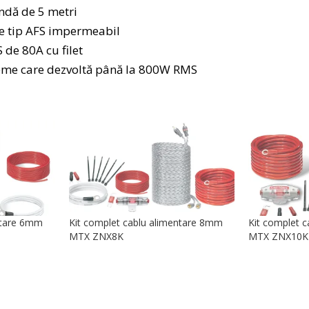
ndă de 5 metri
țe tip AFS impermeabil
 de 80A cu filet
teme care dezvoltă până la 800W RMS
ntare 6mm
Kit complet cablu alimentare 8mm
Kit complet 
MTX ZNX8K
MTX ZNX10K