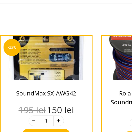
-23%
SoundMax SX-AWG42
Rola
Soundm
195
lei
150
lei
2mm,