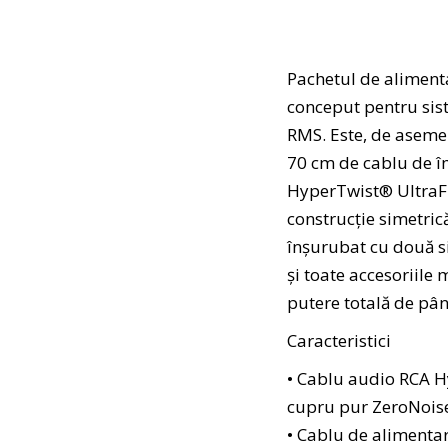
Pachetul de alime
conceput pentru sis
RMS. Este, de asemen
70 cm de cablu de 
HyperTwist® UltraF
construcție simetric
înșurubat cu două s
și toate accesoriile 
putere totală de pâ
Caracteristici
• Cablu audio RCA 
cupru pur ZeroNoise
• Cablu de alimenta