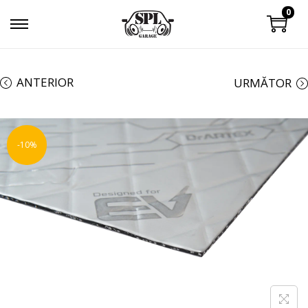
0
ANTERIOR
URMĂTOR
-10%