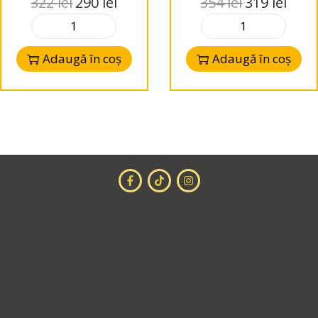
322
lei
290
lei
354
lei
319
lei
Wind Tub, 12
pachet 2.63 m²
metri
Adaugă în coș
Adaugă în coș