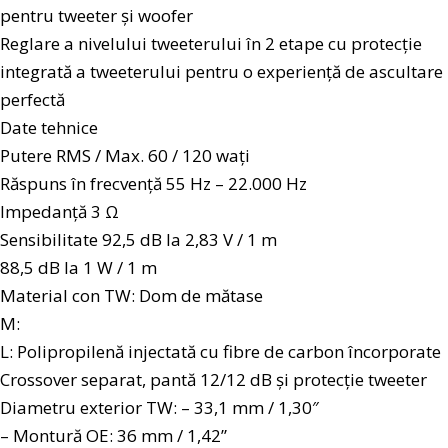
pentru tweeter și woofer
Reglare a nivelului tweeterului în 2 etape cu protecție
integrată a tweeterului pentru o experiență de ascultare
perfectă
Date tehnice
Putere RMS / Max. 60 / 120 wați
Răspuns în frecvență 55 Hz – 22.000 Hz
Impedanță 3 Ω
Sensibilitate 92,5 dB la 2,83 V / 1 m
88,5 dB la 1 W / 1 m
Material con TW: Dom de mătase
M:
L: Polipropilenă injectată cu fibre de carbon încorporate
Crossover separat, pantă 12/12 dB și protecție tweeter
Diametru exterior TW: – 33,1 mm / 1,30″
– Montură OE: 36 mm / 1,42”