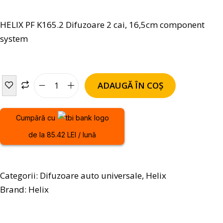
HELIX PF K165.2 Difuzoare 2 cai, 16,5cm component
system
ADAUGĂ ÎN COȘ
Cumpără cu
de la 85.42 LEI / lună
Categorii:
Difuzoare auto universale
,
Helix
Brand:
Helix