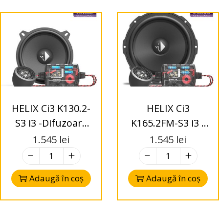
HELIX Ci3 K130.2-
HELIX Ci3
S3 i3 -Difuzoare
K165.2FM-S3 i3 -
Kit 130mm – 2-
Difuzoare Kit
1.545
lei
1.545
lei
Way – 3 Ohms
165mm –
FlexMount – 2-
Adaugă în coș
Adaugă în coș
Way – 3 Ohms