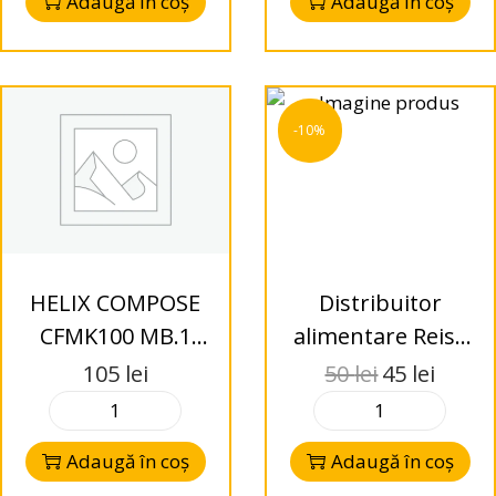
Adaugă în coș
Adaugă în coș
-10%
HELIX COMPOSE
Distribuitor
CFMK100 MB.1
alimentare Reiss
inele adaptoare
Audio RS-DB63, 1
105
lei
50
lei
45
lei
Mercedes Benz
intrare, 3 iesiri
Adaugă în coș
Adaugă în coș