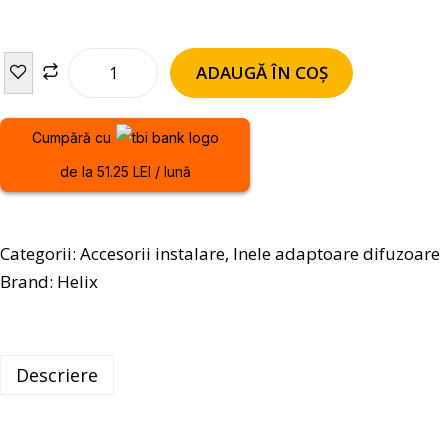
ADAUGĂ ÎN COȘ
Cumpără cu
de la 51.25 LEI / lună
Categorii:
Accesorii instalare
,
Inele adaptoare difuzoare
Brand:
Helix
Descriere