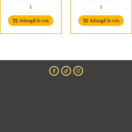
8” pentru BMW
10cm component
system
Adaugă în coș
Adaugă în coș