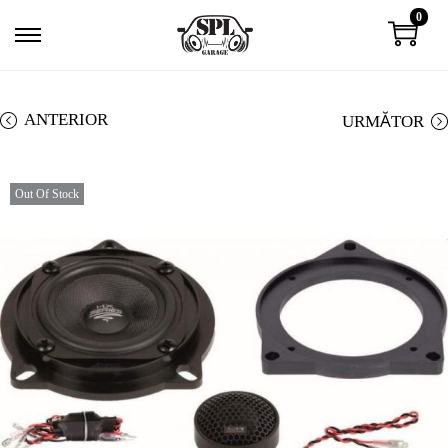
0
ANTERIOR
URMĂTOR
Out Of Stock