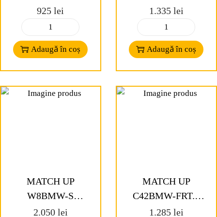
Difuzoare 2-way
/ 8” subwoofer
925
lei
1.335
lei
coaxial system
pentru Mercedes
pentru Mercedes
Adaugă în coș
Adaugă în coș
MATCH UP
MATCH UP
W8BMW-S
C42BMW-FRT.2
Subwoofers 20 cm /
Difuzoare 2 cai,
2.050
lei
1.285
lei