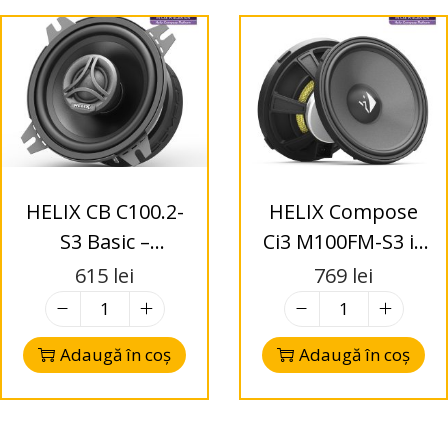
HELIX CB C100.2-
HELIX Compose
S3 Basic –
Ci3 M100FM-S3 i3
Difuzoare Coaxial
– Difuzoare
615
lei
769
lei
100mm – 2-Way –
Midrange 100mm
3 Ohms
– 3 Ohms
Adaugă în coș
Adaugă în coș