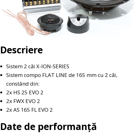
Descriere
Sistem 2 căi X-ION-SERIES
Sistem compo FLAT LINE de 165 mm cu 2 căi,
constând din:
2x HS 25 EVO 2
2x FWX EVO 2
2x AS 165 FL EVO 2
Date de performanță