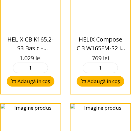
HELIX CB K165.2-
HELIX Compose
S3 Basic –
Ci3 W165FM-S2 i3
Difuzoare Kit
– Difuzoare
1.029
lei
769
lei
165mm – 2-Way –
Woofer 165mm –
3 Ohms
2 Ohms
Adaugă în coș
Adaugă în coș