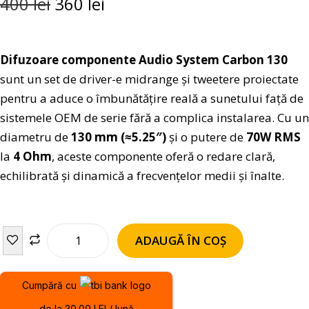
400
lei
360
lei
Difuzoare componente Audio System Carbon 130
sunt un set de driver-e midrange și tweetere proiectate
pentru a aduce o îmbunătățire reală a sunetului față de
sistemele OEM de serie fără a complica instalarea. Cu un
diametru de
130 mm (≈5.25″)
și o putere de
70W RMS
la
4 Ohm
, aceste componente oferă o redare clară,
echilibrată și dinamică a frecvențelor medii și înalte.
ADAUGĂ ÎN COȘ
Cumpără cu
de la 30.00 LEI / lună