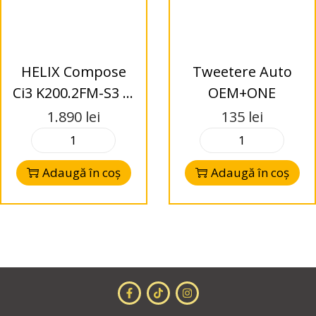
HELIX Compose
Tweetere Auto
Ci3 K200.2FM-S3 i3
OEM+ONE
– Difuzoare Kit
1.890
lei
135
lei
200mm -2-Way – 3
Ohms
Adaugă în coș
Adaugă în coș