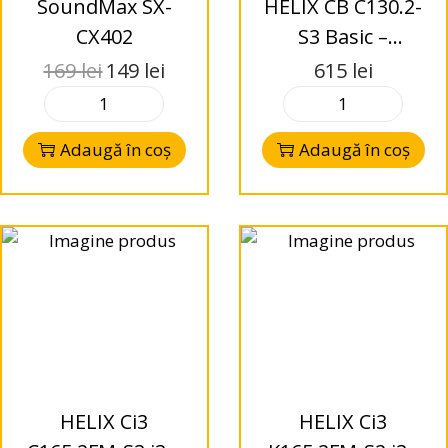
SoundMax SX-
HELIX CB C130.2-
CX402
S3 Basic –
Difuzoare
169
lei
149
lei
615
lei
Coaxial130mm – 2-
Way – 3 Ohms
Adaugă în coș
Adaugă în coș
HELIX Ci3
HELIX Ci3