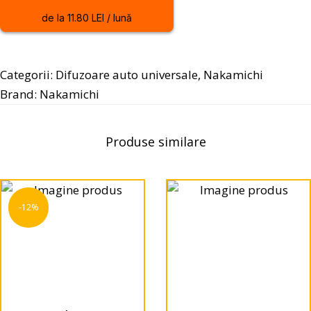
de la 11.80 LEI / lună
Categorii:
Difuzoare auto universale
,
Nakamichi
Brand:
Nakamichi
Produse similare
-12%