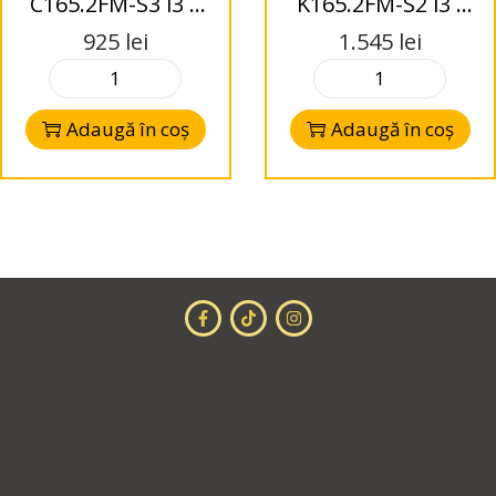
C165.2FM-S3 i3 –
K165.2FM-S2 i3 -
Difuzoare Coaxial
Difuzoare Kit
925
lei
1.545
lei
165mm – 3 Ohms
165mm –
FlexMount – 2-
Adaugă în coș
Adaugă în coș
Way – 2 Ohms