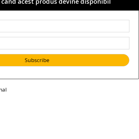
 cand acest produs devine disponibil
nal