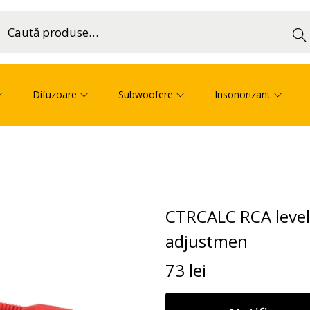
Cau
ă
Difuzoare
Subwoofere
Insonorizant
CTRCALC RCA level C
adjustmen
73
lei