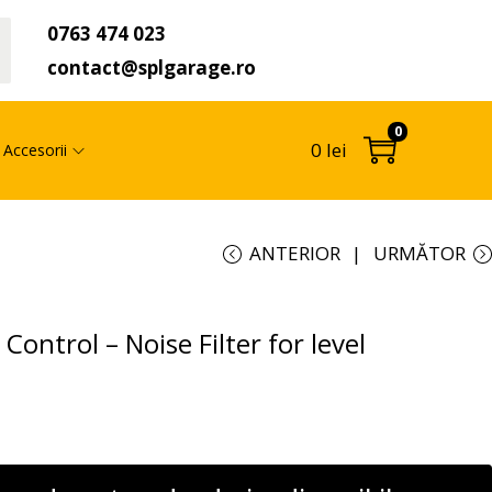
0763 474 023
t
contact@splgarage.ro
0
0
lei
Accesorii
ANTERIOR
URMĂTOR
ontrol – Noise Filter for level