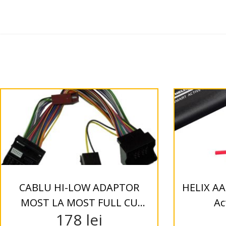
CABLU HI-LOW ADAPTOR
HELIX AA
MOST LA MOST FULL CU
Ac
178
lei
IESIRE ISO Audio System