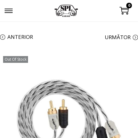
0
ANTERIOR
URMĂTOR
Out Of Stock