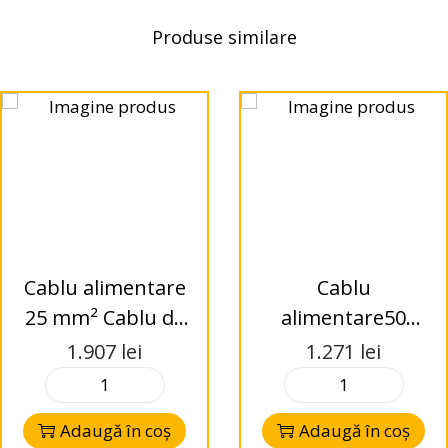
Produse similare
Cablu alimentare
Cablu
25 mm² Cablu de
alimentare50
alimentare de
mm² Cablu de
1.907
lei
1.271
lei
înaltă
alimentare de
performanță
înaltă
Adaugă în coș
Adaugă în coș
Cablu de
performanță