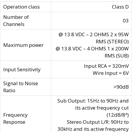
Operation class
Class D
Number of
03
Channels
@ 13.8 VDC – 2 OHMS 2 x 95W
RMS (STEREO)
Maximum power
@ 13.8 VDC – 4 OHMS 1 x 200W
RMS (SUB)
Input RCA = 320mV
Input Sensitivity
Wire Input = 6V
Signal to Noise
>90dB
Ratio
Sub Output: 15Hz to 90Hz and
its active frequency cut
Frequency
(12dB/8ª)
Response
Stereo Output L/R: 90Hz to
30kHz and its active frequency