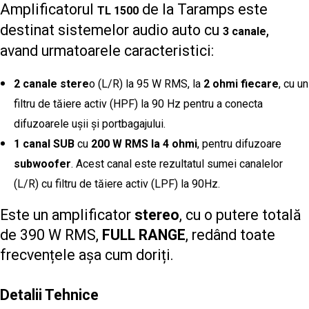
Amplificatorul
de la Taramps este
TL 1500
destinat sistemelor audio auto cu
,
3 canale
avand urmatoarele caracteristici:
2 canale stere
o (L/R) la 95 W RMS, la
2 ohmi fiecare
, cu un
filtru de tăiere activ (HPF) la 90 Hz pentru a conecta
difuzoarele ușii și portbagajului.
1 canal SUB
cu
200 W RMS la 4 ohmi
, pentru difuzoare
subwoofer
. Acest canal este rezultatul sumei canalelor
(L/R) cu filtru de tăiere activ (LPF) la 90Hz.
Este un amplificator
stereo
, cu o putere totală
de 390 W RMS,
FULL RANGE
, redând toate
frecvențele așa cum doriți.
Detalii Tehnice