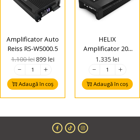
Amplificator Auto
HELIX
Reiss RS-W5000.5
Amplificator 201
X-OVER
1.100
lei
899
lei
1.335
lei
Adaugă în coș
Adaugă în coș