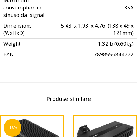
Maximum
consumption in
35A
sinusoidal signal
Dimensions
5.43′ x 1.93′ x 4.76′ (138 x 49 x
(WxHxD)
121mm)
Weight
1.32lb (0,60kg)
EAN
7898556844772
Produse similare
-18%