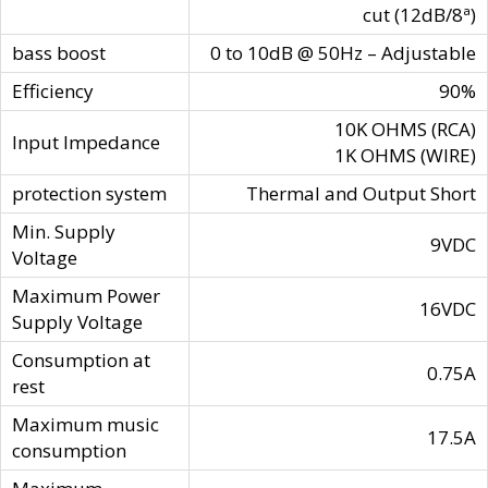
cut (12dB/8ª)
bass boost
0 to 10dB @ 50Hz – Adjustable
Efficiency
90%
10K OHMS (RCA)
Input Impedance
1K OHMS (WIRE)
protection system
Thermal and Output Short
Min. Supply
9VDC
Voltage
Maximum Power
16VDC
Supply Voltage
Consumption at
0.75A
rest
Maximum music
17.5A
consumption