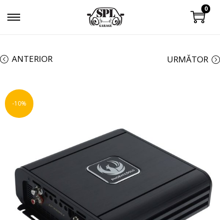
0
ANTERIOR
URMĂTOR
-10%