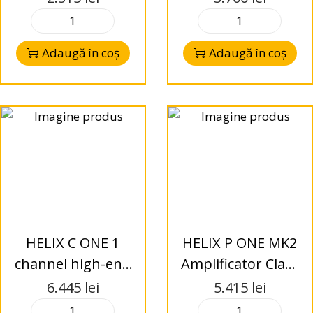
Adaugă în coș
Adaugă în coș
HELIX C ONE 1
HELIX P ONE MK2
channel high-end
Amplificator Class
High-Res
D
6.445
lei
5.415
lei
amplificator