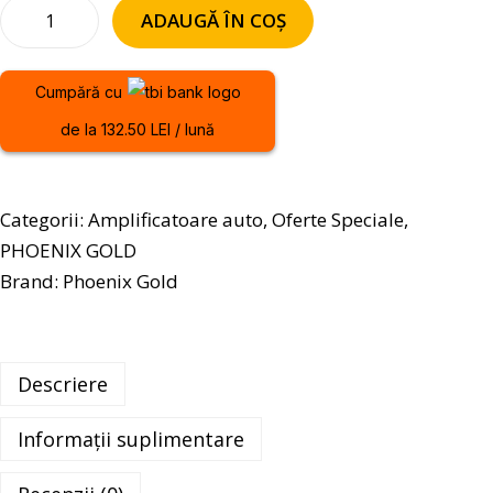
ADAUGĂ ÎN COȘ
Cumpără cu
de la 132.50 LEI / lună
Categorii:
Amplificatoare auto
,
Oferte Speciale
,
PHOENIX GOLD
Brand:
Phoenix Gold
Descriere
Informații suplimentare