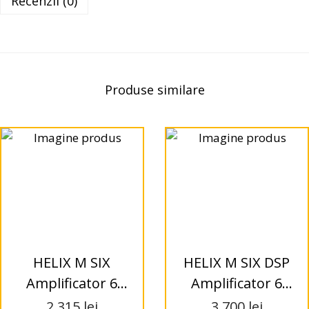
Recenzii (0)
Produse similare
HELIX M SIX
HELIX M SIX DSP
Amplificator 6
Amplificator 6
canale
canale
2.315
lei
3.700
lei