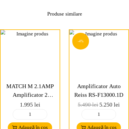
Produse similare
-4%
MATCH M 2.1AMP
Amplificator Auto
Amplificator 2
Reiss RS-F13000.1D
canale
1.995
lei
5.490
lei
5.250
lei
Adaugă în coș
Adaugă în coș