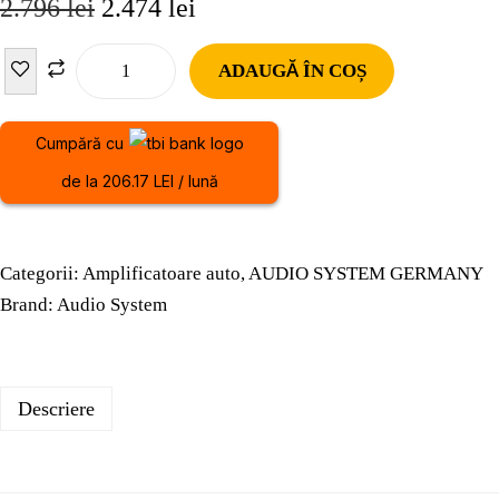
2.796
lei
2.474
lei
ADAUGĂ ÎN COȘ
Cumpără cu
de la 206.17 LEI / lună
Categorii:
Amplificatoare auto
,
AUDIO SYSTEM GERMANY
Brand:
Audio System
Descriere