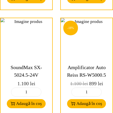
-18%
SoundMax SX-
Amplificator Auto
5024.5-24V
Reiss RS-W5000.5
1.100
lei
1.100
lei
899
lei
Adaugă în coș
Adaugă în coș