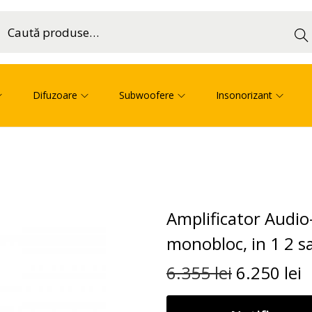
Cau
ă
Difuzoare
Subwoofere
Insonorizant
Amplificator Audio
monobloc, in 1 2 s
6.355
lei
6.250
lei