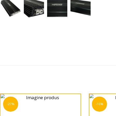
-27%
-10%