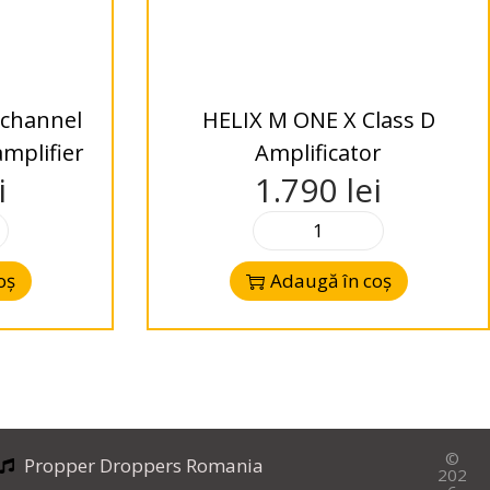
channel
HELIX M ONE X Class D
mplifier
Amplificator
i
1.790
lei
oș
Adaugă în coș
©
Propper Droppers Romania
202