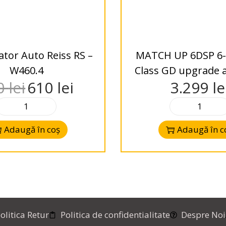
ator Auto Reiss RS –
MATCH UP 6DSP 6-
W460.4
Class GD upgrade a
0
lei
610
lei
3.299
le
Adaugă în coș
Adaugă în c
olitica Retur
Politica de confidentialitate
Despre Noi