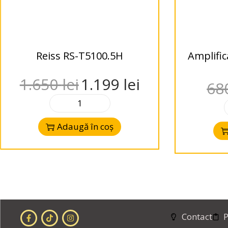
Reiss RS-T5100.5H
Amplific
1.650
lei
1.199
lei
68
Adaugă în coș
Contact
P