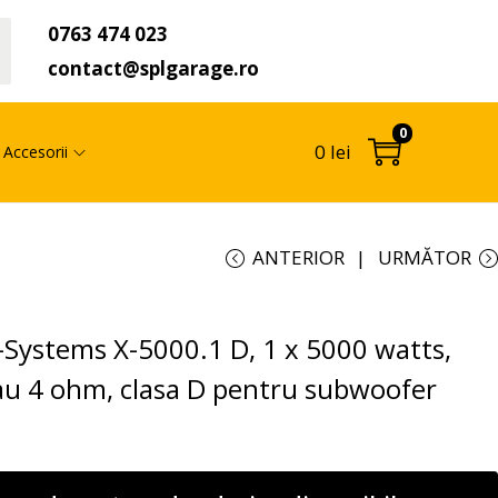
0763 474 023
t
contact@splgarage.ro
0
0
lei
Accesorii
ANTERIOR
URMĂTOR
-Systems X-5000.1 D, 1 x 5000 watts,
au 4 ohm, clasa D pentru subwoofer