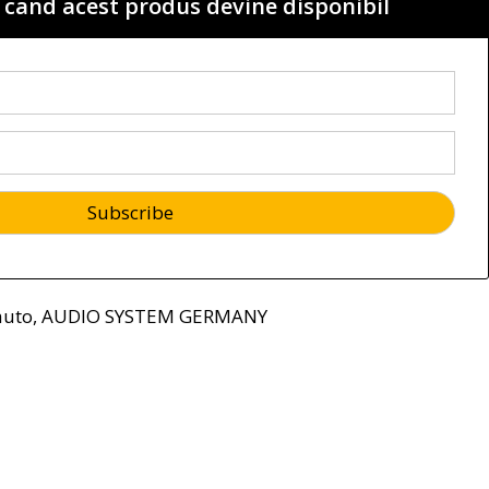
 cand acest produs devine disponibil
auto
,
AUDIO SYSTEM GERMANY