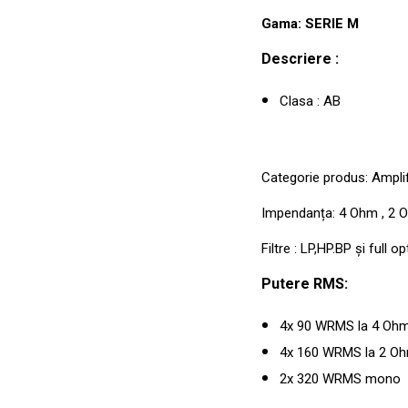
Gama: SERIE M
Descriere :
Clasa : AB
Categorie produs: Ampli
Impendanța: 4 Ohm , 2 
Filtre : LP,HP.BP și full o
Putere RMS:
4x 90 WRMS la 4 Oh
4x 160 WRMS la 2 O
2x 320 WRMS mono 