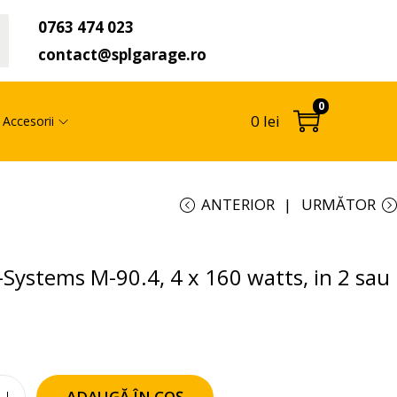
0763 474 023
t
contact@splgarage.ro
0
0
lei
Accesorii
ANTERIOR
URMĂTOR
-Systems M-90.4, 4 x 160 watts, in 2 sau
ADAUGĂ ÎN COȘ