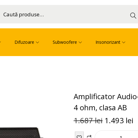
Cau
ă
Difuzoare
Subwoofere
Insonorizant
Amplificator Audio
4 ohm, clasa AB
1.687
lei
1.493
lei