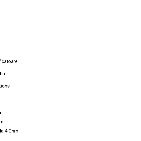
ficatoare
Ohm
ptions
m
hm
la 4 Ohm