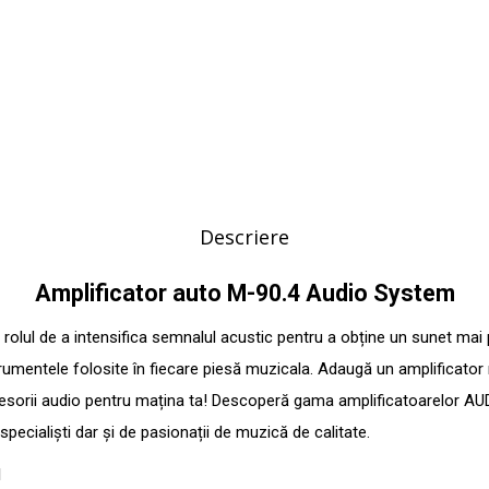
Descriere
Amplificator auto M-90.4 Audio System
rolul de a intensifica semnalul acustic pentru a obține un sunet mai p
umentele folosite în fiecare piesă muzicala. Adaugă un amplificator m
cesorii audio pentru mațina ta! Descoperă gama amplificatoarelor
ecialiști dar și de pasionații de muzică de calitate.
M