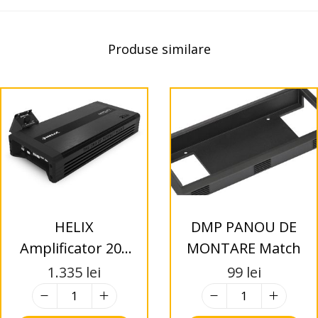
Produse similare
HELIX
DMP PANOU DE
Amplificator 201
MONTARE Match
X-OVER
1.335
lei
99
lei