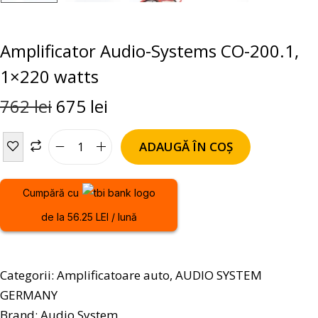
Amplificator Audio-Systems CO-200.1,
1×220 watts
762
lei
675
lei
ADAUGĂ ÎN COȘ
Cumpără cu
de la 56.25 LEI / lună
Categorii:
Amplificatoare auto
,
AUDIO SYSTEM
GERMANY
Brand:
Audio System