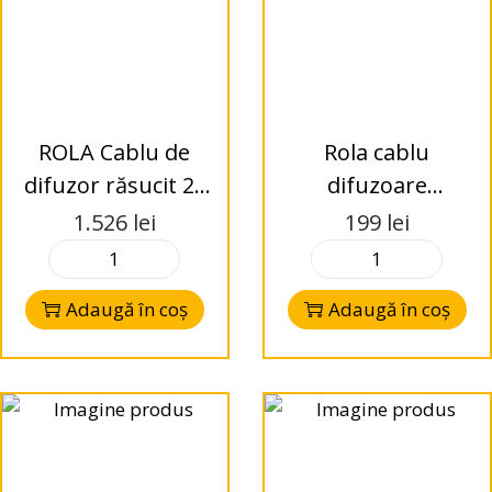
ROLA Cablu de
Rola cablu
difuzor răsucit 2x
difuzoare
1,5 mm²x100m
Soundmax SX–
1.526
lei
199
lei
Audio System Z-
SC18GA, 2 x
TSC 1.5GY
1.2mm, 100m,
Adaugă în coș
Adaugă în coș
25% OFC