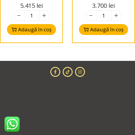
D
canale
5.415
lei
3.700
lei
Adaugă în coș
Adaugă în coș