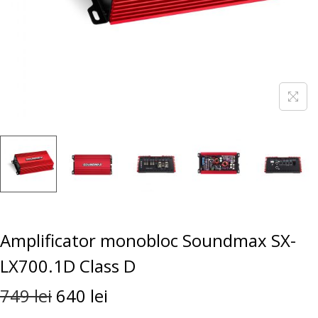
Amplificator monobloc Soundmax SX-
LX700.1D Class D
749
lei
640
lei