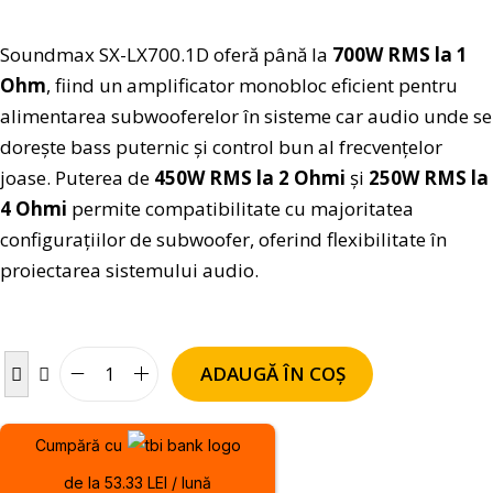
Soundmax SX-LX700.1D oferă până la
700W RMS la 1
Ohm
, fiind un amplificator monobloc eficient pentru
alimentarea subwooferelor în sisteme car audio unde se
dorește bass puternic și control bun al frecvențelor
joase. Puterea de
450W RMS la 2 Ohmi
și
250W RMS la
4 Ohmi
permite compatibilitate cu majoritatea
configurațiilor de subwoofer, oferind flexibilitate în
proiectarea sistemului audio.
ADAUGĂ ÎN COȘ
Cumpără cu
de la 53.33 LEI / lună